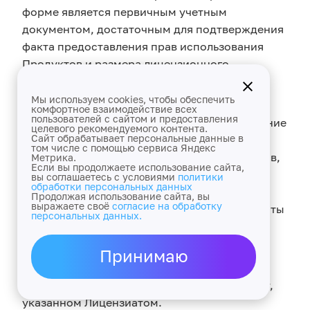
форме является первичным учетным
документом, достаточным для подтверждения
факта предоставления прав использования
Продуктов и размера лицензионного
вознаграждения за их предоставление.
Мы используем cookies, чтобы обеспечить
6.6. В случае непредставления Лицензиатом
комфортное взаимодействие всех
пользователей с сайтом и предоставления
Лицензиару письменных возражений в течение
целевого рекомендуемого контента.
Сайт обрабатывает персональные данные в
5 (Пяти) рабочих дней с момента получения
том числе с помощью сервиса Яндекс
Акта-отчета, права использования Продуктов,
Метрика.
Если вы продолжаете использование сайта,
указанные в таком Акте-отчете, считаются
вы соглашаетесь с условиями
политики
обработки персональных данных
предоставленными надлежащим образом и
Продолжая использование сайта, вы
выражаете своё
согласие на обработку
принятыми Лицензиатом без замечаний с даты
персональных данных.
составления Акта-отчета.
6.7. По запросу и за счет Лицензиата копия
Принимаю
Акта-отчета может быть изготовлена на
бумажном носителе и направлена по адресу,
указанном Лицензиатом.